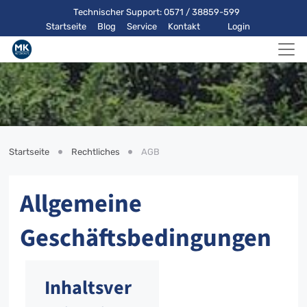
Technischer Support: 0571 / 38859-599
Startseite
Blog
Service
Kontakt
Login
Startseite
Rechtliches
AGB
Allgemeine
Geschäftsbedingungen
Inhaltsver