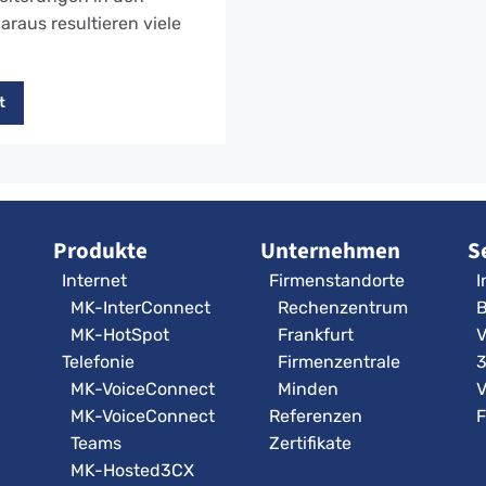
raus resultieren viele
t
Produkte
Unternehmen
S
Internet
Firmenstandorte
I
MK-InterConnect
Rechenzentrum
B
MK-HotSpot
Frankfurt
V
Telefonie
Firmenzentrale
MK-VoiceConnect
Minden
V
MK-VoiceConnect
Referenzen
F
Teams
Zertifikate
MK-Hosted3CX