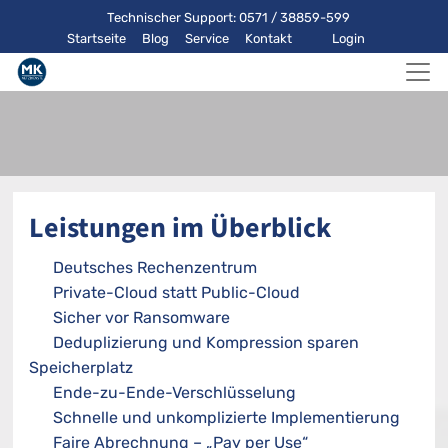
Technischer Support: 0571 / 38859-599
Startseite
Blog
Service
Kontakt
Login
Leistungen im Überblick
Deutsches Rechenzentrum
Private-Cloud statt Public-Cloud
Sicher vor Ransomware
Deduplizierung und Kompression sparen
Speicherplatz
Ende-zu-Ende-Verschlüsselung
Schnelle und unkomplizierte Implementierung
Faire Abrechnung – „Pay per Use“