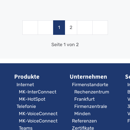
1
2
Seite 1 von 2
Produkte
Unternehmen
S
Internet
Firmenstandorte
I
MK-InterConnect
Rechenzentrum
B
MK-HotSpot
Frankfurt
V
Telefonie
Firmenzentrale
MK-VoiceConnect
Minden
V
MK-VoiceConnect
Referenzen
F
Teams
Zertifikate