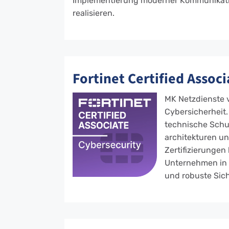
Implementierung moderner Kommunikatio
realisieren.
Fortinet Certified Assoc
MK Netzdienste v
Cybersicherheit
technische Schu
architekturen u
Zertifizierunge
Unternehmen in d
und robuste Sic