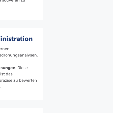
n souverän zu
inistration
ernen
Bedrohungsanalysen,
ösungen
. Diese
ist das
präzise zu bewerten
.