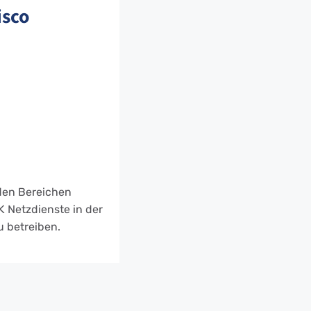
isco
 den Bereichen
K Netzdienste in der
u betreiben.