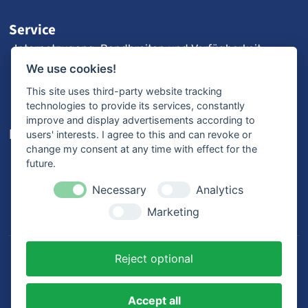
Service
Internetzugang: Bandbreiten und Verfügbarkeit
3CX-Videoanleitungen
We use cookies!
Fernwartung
This site uses third-party website tracking
technologies to provide its services, constantly
improve and display advertisements according to
Karriere
users' interests. I agree to this and can revoke or
change my consent at any time with effect for the
Offene Stellen
future.
Ausbildung
Bewerbungsprozess
Necessary
Analytics
Mitarbeiterstimmen
Marketing
Reject optional
© 2026
MK Netzdienste GmbH & Co. KG
. Alle Rechte
vorbehalten.
Accept all