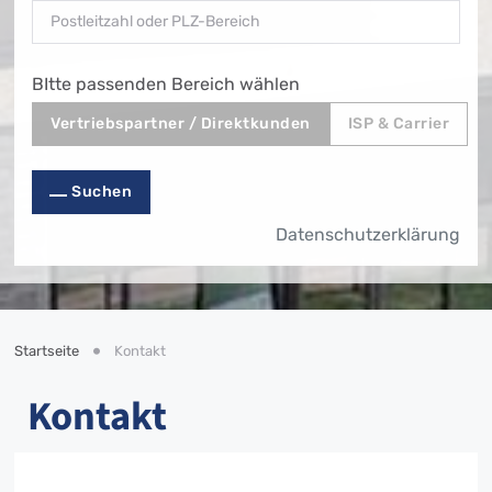
Postal-Code
*
BItte passenden Bereich wählen
MOD_MK_SALES_CONTACT_ENQUIRY_CONTEXT_FOR
MOD_MK_SALES_CONTACT_ENQUI
Vertriebspartner / Direktkunden
ISP & Carrier
Suchen
Datenschutzerklärung
Startseite
Kontakt
Kontakt