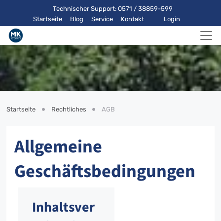
Technischer Support: 0571 / 38859-599
Startseite
Blog
Service
Kontakt
Login
Startseite
Rechtliches
AGB
Allgemeine
Geschäftsbedingungen
Inhaltsver