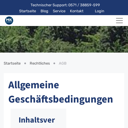
Technischer Support: 0571 / 38859-599
Startseite
Blog
Service
Kontakt
Login
Startseite
Rechtliches
AGB
Allgemeine
Geschäftsbedingungen
Inhaltsver