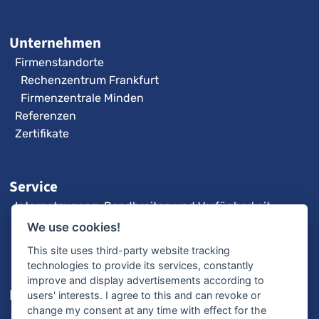
Unternehmen
Firmenstandorte
Rechenzentrum Frankfurt
Firmenzentrale Minden
Referenzen
Zertifikate
Service
Internetzugang: Bandbreiten und Verfügbarkeit
3CX-Videoanleitungen
We use cookies!
Fernwartung
This site uses third-party website tracking
technologies to provide its services, constantly
improve and display advertisements according to
Karriere
users' interests. I agree to this and can revoke or
change my consent at any time with effect for the
Offene Stellen