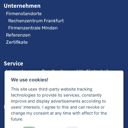
Unternehmen
Firmenstandorte
Rechenzentrum Frankfurt
Firmenzentrale Minden
Referenzen
Zertifikate
Service
Internetzugang: Bandbreiten und Verfügbarkeit
3CX-Videoanleitungen
We use cookies!
Fernwartung
This site uses third-party website tracking
technologies to provide its services, constantly
improve and display advertisements according to
Karriere
users' interests. I agree to this and can revoke or
change my consent at any time with effect for the
Offene Stellen
future.
Ausbildung