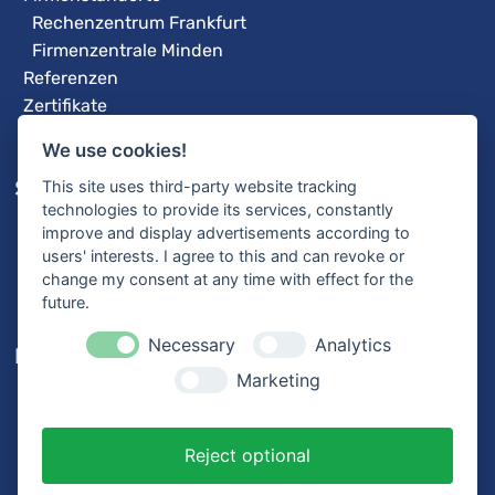
Rechenzentrum Frankfurt
Firmenzentrale Minden
Referenzen
Zertifikate
We use cookies!
Service
This site uses third-party website tracking
technologies to provide its services, constantly
Internetzugang: Bandbreiten und Verfügbarkeit
improve and display advertisements according to
3CX-Videoanleitungen
users' interests. I agree to this and can revoke or
Fernwartung
change my consent at any time with effect for the
future.
Necessary
Analytics
Karriere
Marketing
Offene Stellen
Ausbildung
Bewerbungsprozess
Reject optional
Mitarbeiterstimmen