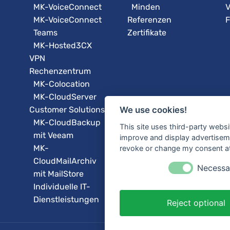
MK-VoiceConnect
Minden
V
MK-VoiceConnect
Referenzen
F
Teams
Zertifikate
MK-Hosted3CX
VPN
Rechenzentrum
MK-Colocation
MK-CloudServer
Customer Solutions
We use cookies!
MK-CloudBackup
This site uses third-party websi
mit Veeam
improve and display advertisemen
MK-
revoke or change my consent at 
CloudMailArchiv
Necessa
mit MailStore
Individuelle IT-
Dienstleistungen
Reject optional