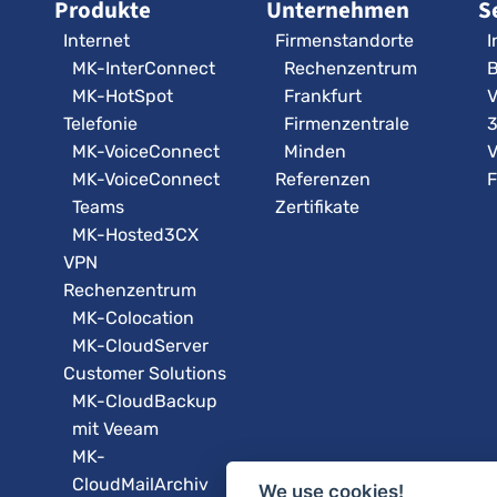
Produkte
Unternehmen
S
Internet
Firmenstandorte
I
MK-InterConnect
Rechenzentrum
B
MK-HotSpot
Frankfurt
V
Telefonie
Firmenzentrale
MK-VoiceConnect
Minden
V
MK-VoiceConnect
Referenzen
F
Teams
Zertifikate
MK-Hosted3CX
VPN
Rechenzentrum
MK-Colocation
MK-CloudServer
Customer Solutions
MK-CloudBackup
mit Veeam
MK-
CloudMailArchiv
We use cookies!