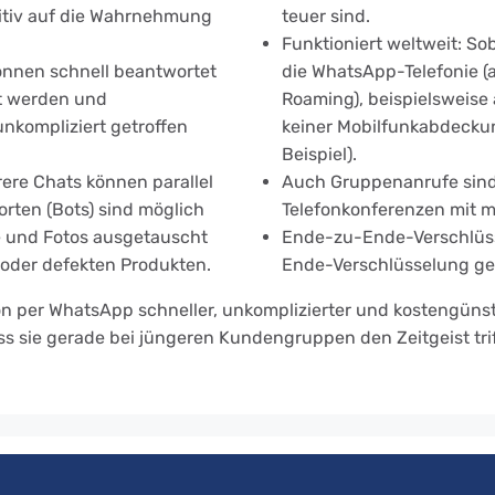
sitiv auf die Wahrnehmung
teuer sind.
Funktioniert weltweit: Sob
önnen schnell beantwortet
die WhatsApp-Telefonie 
gt werden und
Roaming), beispielsweise
nkompliziert getroffen
keiner Mobilfunkabdecku
Beispiel).
ere Chats können parallel
Auch Gruppenanrufe sind 
rten (Bots) sind möglich
Telefonkonferenzen mit m
 und Fotos ausgetauscht
Ende-zu-Ende-Verschlüss
 oder defekten Produkten.
Ende-Verschlüsselung ge
er WhatsApp schneller, unkomplizierter und kostengünstige
ss sie gerade bei jüngeren Kundengruppen den Zeitgeist trif