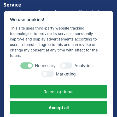
Service
Internetzugang: Bandbreiten und Verfügbarkeit
3CX-Videoanleitungen
We use cookies!
Fernwartung
This site uses third-party website tracking
technologies to provide its services, constantly
improve and display advertisements according to
Karriere
users' interests. I agree to this and can revoke or
change my consent at any time with effect for the
Offene Stellen
future.
Ausbildung
Bewerbungsprozess
Necessary
Analytics
Mitarbeiterstimmen
Marketing
Reject optional
© 2026
MK Netzdienste GmbH & Co. KG
. Alle Rechte
vorbehalten.
Accept all
Datenschutz
Impressum
AGB