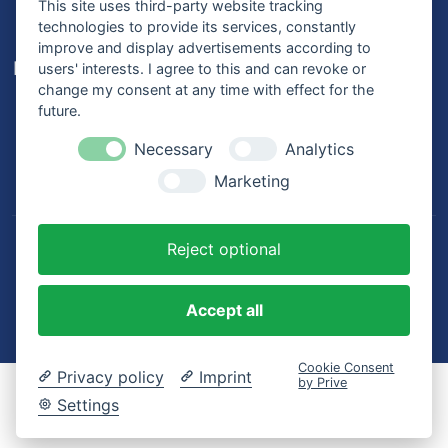
This site uses third-party website tracking
technologies to provide its services, constantly
improve and display advertisements according to
Karriere
users' interests. I agree to this and can revoke or
change my consent at any time with effect for the
Offene Stellen
future.
Ausbildung
Bewerbungsprozess
Necessary
Analytics
Mitarbeiterstimmen
Marketing
Reject optional
© 2026
MK Netzdienste GmbH & Co. KG
. Alle Rechte
vorbehalten.
Accept all
Datenschutz
Impressum
AGB
Cookie Consent
Privacy policy
Imprint
by Prive
Settings