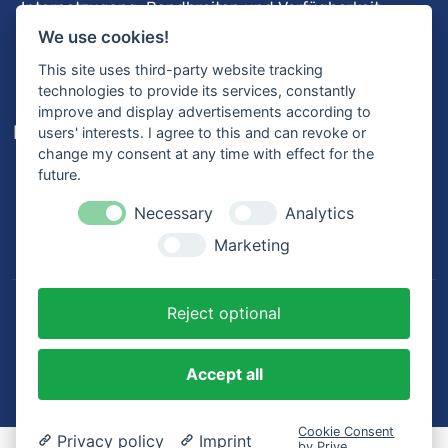
Internetzugang: Bandbreiten und Verfügbarkeit
3CX-Videoanleitungen
We use cookies!
Fernwartung
This site uses third-party website tracking
technologies to provide its services, constantly
improve and display advertisements according to
Karriere
users' interests. I agree to this and can revoke or
change my consent at any time with effect for the
Offene Stellen
future.
Ausbildung
Bewerbungsprozess
Necessary
Analytics
Mitarbeiterstimmen
Marketing
Reject optional
© 2026
MK Netzdienste GmbH & Co. KG
. Alle Rechte
vorbehalten.
Accept all
Datenschutz
Impressum
AGB
Cookie Consent
Privacy policy
Imprint
by Prive